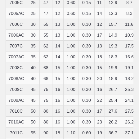
7005C
25
47
12
0.60
0.15
11
12.9
8.7
7005AC
25
47
12
0.60
0.15
14
12.3
8.3
7006C
30
55
13
1.00
0.30
12
15.7
11.6
7006AC
30
55
13
1.00
0.30
17
14.9
10.9
7007C
35
62
14
1.00
0.30
13
19.3
17.5
7007AC
35
62
14
1.00
0.30
18
18.3
16.6
7008C
40
68
15
1.00
0.30
15
19.9
19.1
7008AC
40
68
15
1.00
0.30
20
18.9
18.2
7009C
45
75
16
1.00
0.30
16
26.7
25.3
7009AC
45
75
16
1.00
0.30
22
25.4
24.1
7010C
50
80
16
1.00
0.30
17
27.6
27.5
7010AC
50
80
16
1.00
0.30
23
26.2
26.2
7011C
55
90
18
1.10
0.60
19
36.7
37.1