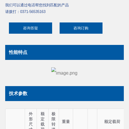
我们可以通过电话帮您找到匹配的产品
请拨打：0371-56535163
咨询答疑
咨询订购
性能特点
技术参数
外
额
极
形
定
限
重量
额定载荷
尺
载
转