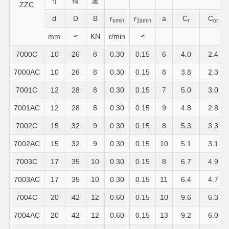
寸
荷
速
ZZC
d
D
B
r
r
a
C
C
smin
1smin
r
or
mm
≈
KN
r/min
≈
7000C
10
26
8
0.30
0.15
6
4.0
2.4
7000AC
10
26
8
0.30
0.15
8
3.8
2.3
7001C
12
28
8
0.30
0.15
7
5.0
3.0
7001AC
12
28
8
0.30
0.15
9
4.8
2.8
7002C
15
32
9
0.30
0.15
8
5.3
3.3
7002AC
15
32
9
0.30
0.15
10
5.1
3.1
7003C
17
35
10
0.30
0.15
8
6.7
4.9
7003AC
17
35
10
0.30
0.15
11
6.4
4.7
7004C
20
42
12
0.60
0.15
10
9.6
6.3
7004AC
20
42
12
0.60
0.15
13
9.2
6.0