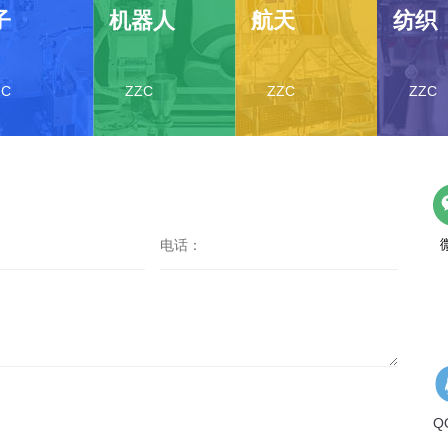
子
机器人
航天
纺织
ZC
ZZC
ZZC
ZZC
Q