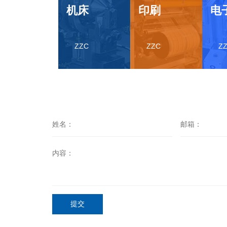
机床
印刷
电
ZZC
ZZC
Z
提交