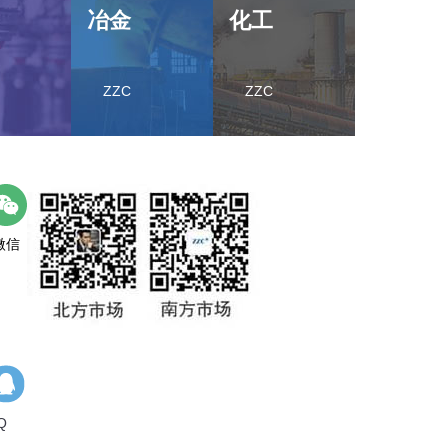
冶金
化工
ZZC
ZZC
微信
Q