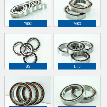
7602
7603
BS
H70